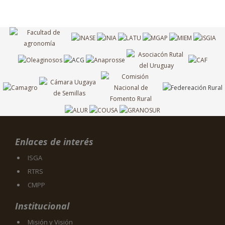
Enlaces de interés
ISGA
RTRS
CMPP
Institucional
Misión y Visión