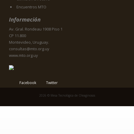
Encuentros MTO
Información
Av. Gral. Rondeau 1908 Piso 1
CP 11.800
Montevideo, Uruguay.
consultas@mto.org.uy
www.mto.org.uy
Facebook
Twitter
2026 © Mesa Tecnológica de Oleaginosos