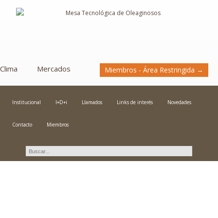
Clima
Mercados
Miembros - Área Restringida →
Institucional
I+D+i
Llamados
Links de interés
Novedades
Contacto
Miembros
Novedades