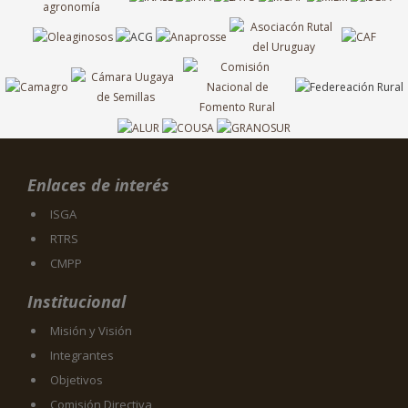
Enlaces de interés
ISGA
RTRS
CMPP
Institucional
Misión y Visión
Integrantes
Objetivos
Comisión Directiva