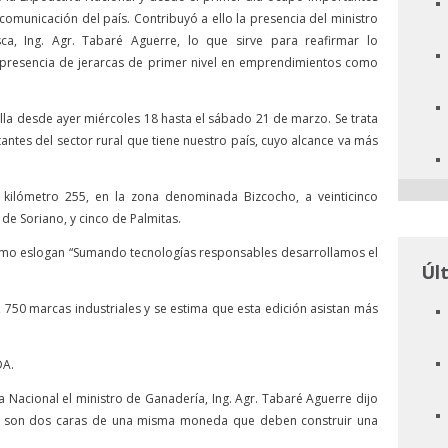
omunicación del país. Contribuyó a ello la presencia del ministro
ca, Ing. Agr. Tabaré Aguerre, lo que sirve para reafirmar lo
 presencia de jerarcas de primer nivel en emprendimientos como
lla desde ayer miércoles 18 hasta el sábado 21 de marzo. Se trata
ntes del sector rural que tiene nuestro país, cuyo alcance va más
, kilómetro 255, en la zona denominada Bizcocho, a veinticinco
 de Soriano, y cinco de Palmitas.
 como eslogan “Sumando tecnologías responsables desarrollamos el
Úl
, 750 marcas industriales y se estima que esta edición asistan más
A.
a Nacional el ministro de Ganadería, Ing. Agr. Tabaré Aguerre dijo
ura son dos caras de una misma moneda que deben construir una