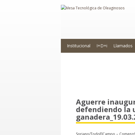
Institucional
I+D+i
Llamados
Novedades
Aguerre inaugur
defendiendo la 
ganadera_19.03.
Soriano/TodoElCampo – Comenzó l