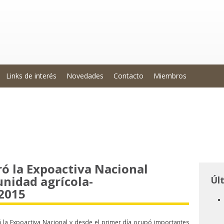
Links de interés
Novedades
Contacto
Miembros
ó la Expoactiva Nacional
unidad agrícola-
Úl
2015
a Expoactiva Nacional y desde el primer día ocupó importantes