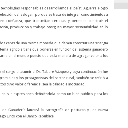
tecnologías responsables desarrollamos el país”, Aguerre elogió
elección del eslogan, porque se trata de integrar conocimientos a
en confianza, que transmitan certezas y permitan construir el
ción, producción y trabajo otorguen mayor sostenibilidad en lo
n dos caras de una misma moneda que deben construir una sinergia
sistema agrícola tiene que ponerse en función del sistema ganadero
carne en el mundo puesto que es la manera de agregar valor a los
n el cargo al asumir el Dr. Tabaré Vázquez y cuya continuación fue
gremiales y los protagonistas del sector rural, también se refirió a
os cuyo valor diferencial sea la calidad e inocuidad.
e en sus expresiones definiéndola como un bien público para los
 de Ganadería lanzará la cartografía de pasturas y una nueva
riego junto con el Banco República.