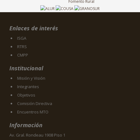
Enlaces de interés
ISGA
RTRS
CMPP
Institucional
Misión y Visión
Integrantes
Objetivos
Comisión Directiva
Encuentros MTO
Información
Av. Gral. Rondeau 1908 Piso 1