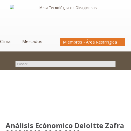
Clima
Mercados
Miembros - Área Restringida →
Novedades
Análisis Ecónomico Deloitte Zafra