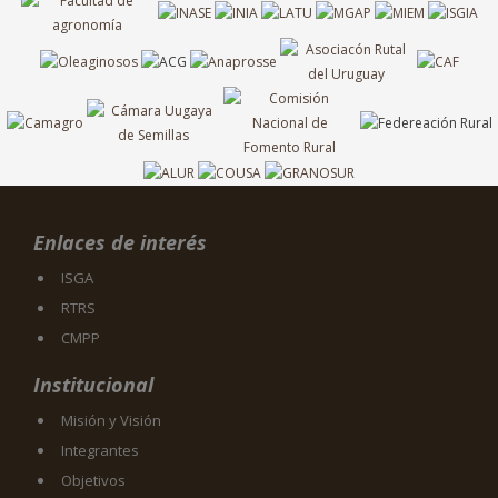
Enlaces de interés
ISGA
RTRS
CMPP
Institucional
Misión y Visión
Integrantes
Objetivos