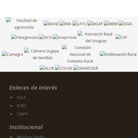
Enlaces de interés
ISGA
RTRS
CMPP
Institucional
Misión y Visión