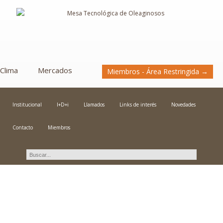
Clima
Mercados
Miembros - Área Restringida →
Institucional
I+D+i
Llamados
Links de interés
Novedades
Contacto
Miembros
Novedades