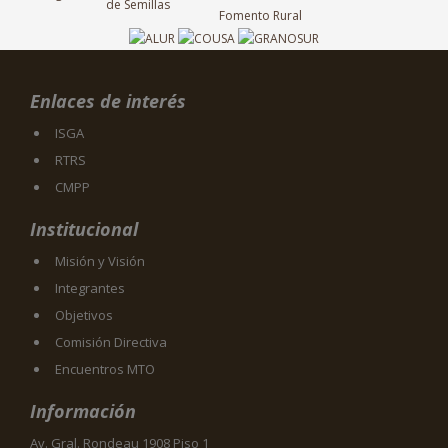
Enlaces de interés
ISGA
RTRS
CMPP
Institucional
Misión y Visión
Integrantes
Objetivos
Comisión Directiva
Encuentros MTO
Información
Av. Gral. Rondeau 1908 Piso 1