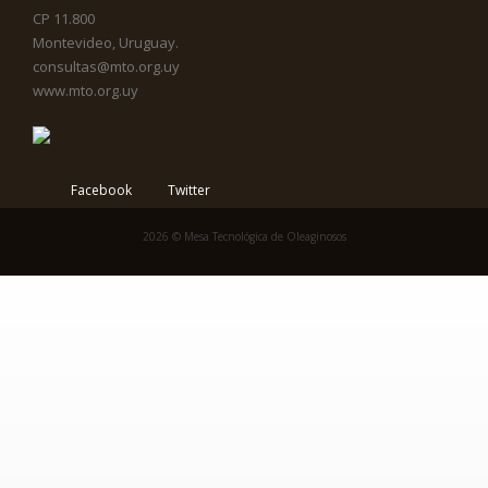
CP 11.800
Montevideo, Uruguay.
consultas@mto.org.uy
www.mto.org.uy
Facebook
Twitter
2026 © Mesa Tecnológica de Oleaginosos