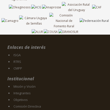
Enlaces de interés
ISGA
RTRS
CMPP
Institucional
Misión y Visión
Integrantes
Objetivos
Comisión Directiva