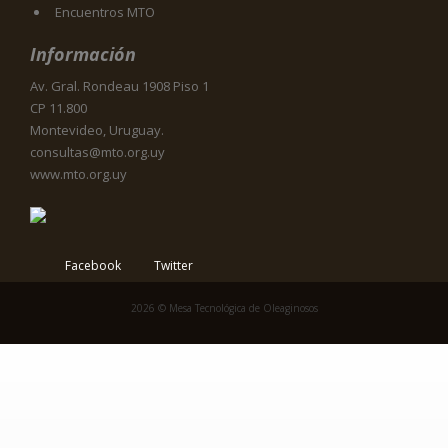
Encuentros MTO
Información
Av. Gral. Rondeau 1908 Piso 1
CP 11.800
Montevideo, Uruguay.
consultas@mto.org.uy
www.mto.org.uy
Facebook
Twitter
2026 © Mesa Tecnológica de Oleaginosos