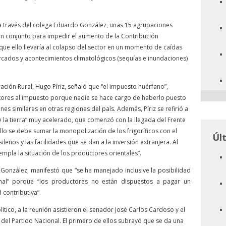
través del colega Eduardo González, unas 15 agrupaciones
en conjunto para impedir el aumento de la Contribución
que ello llevaría al colapso del sector en un momento de caídas
cados y acontecimientos climatológicos (sequías e inundaciones)
ción Rural, Hugo Píriz, señaló que “el impuesto huérfano”,
ores al impuesto porque nadie se hace cargo de haberlo puesto
es similares en otras regiones del país. Además, Píriz se refirió a
 la tierra” muy acelerado, que comenzó con la llegada del Frente
llo se debe sumar la monopolización de los frigoríficos con el
Úl
ños y las facilidades que se dan a la inversión extranjera. Al
mpla la situación de los productores orientales”.
González, manifestó que “se ha manejado inclusive la posibilidad
al” porque “los productores no están dispuestos a pagar un
contributiva”.
olítico, a la reunión asistieron el senador José Carlos Cardoso y el
el Partido Nacional. El primero de ellos subrayó que se da una