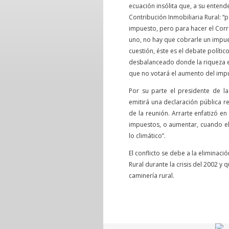
ecuación insólita que, a su enten
Contribución Inmobiliaria Rural: “p
impuesto, pero para hacer el Corr
uno, no hay que cobrarle un impue
cuestión, éste es el debate políti
desbalanceado donde la riqueza es
que no votará el aumento del imp
Por su parte el presidente de l
emitirá una declaración pública r
de la reunión. Arrarte enfatizó e
impuestos, o aumentar, cuando el 
lo climático”.
El conflicto se debe a la eliminaci
Rural durante la crisis del 2002 y 
caminería rural.