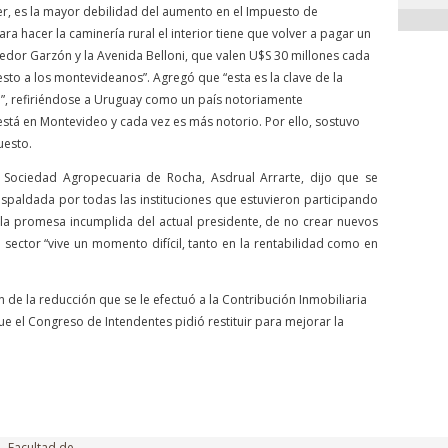
der, es la mayor debilidad del aumento en el Impuesto de
ara hacer la caminería rural el interior tiene que volver a pagar un
edor Garzón y la Avenida Belloni, que valen U$S 30 millones cada
sto a los montevideanos”. Agregó que “esta es la clave de la
co”, refiriéndose a Uruguay como un país notoriamente
tá en Montevideo y cada vez es más notorio. Por ello, sostuvo
uesto.
a Sociedad Agropecuaria de Rocha, Asdrual Arrarte, dijo que se
espaldada por todas las instituciones que estuvieron participando
n la promesa incumplida del actual presidente, de no crear nuevos
sector “vive un momento difícil, tanto en la rentabilidad como en
ón de la reducción que se le efectuó a la Contribución Inmobiliaria
que el Congreso de Intendentes pidió restituir para mejorar la