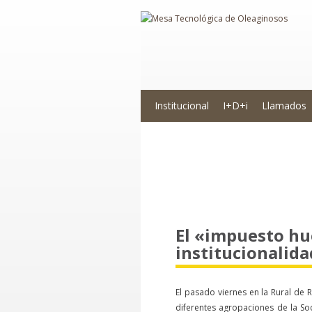
Institucional
I+D+i
Llamados
Novedades
El «impuesto hu
institucionalid
El pasado viernes en la Rural de 
diferentes agropaciones de la S