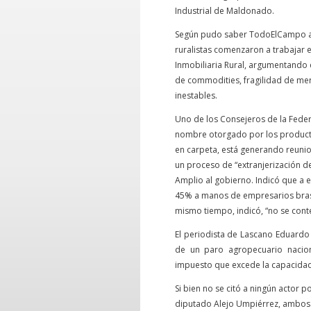
Industrial de Maldonado.
Según pudo saber TodoElCampo a 
ruralistas comenzaron a trabajar 
Inmobiliaria Rural, argumentando 
de commodities, fragilidad de mer
inestables.
Uno de los Consejeros de la Federa
nombre otorgado por los product
en carpeta, está generando reunion
un proceso de “extranjerización de
Amplio al gobierno. Indicó que a e
45% a manos de empresarios brasile
mismo tiempo, indicó, “no se conte
El periodista de Lascano Eduardo 
de un paro agropecuario nacion
impuesto que excede la capacidad 
Si bien no se citó a ningún actor p
diputado Alejo Umpiérrez, ambos d