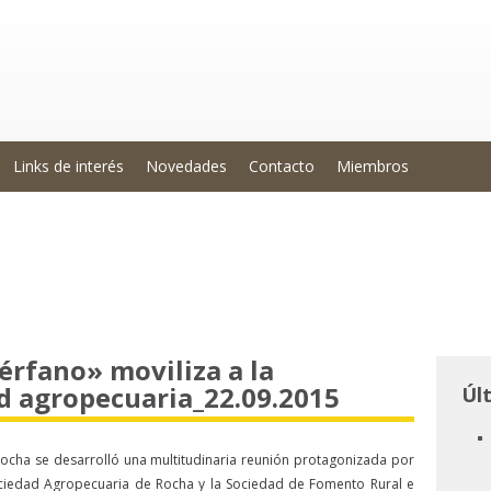
Links de interés
Novedades
Contacto
Miembros
érfano» moviliza a la
ad agropecuaria_22.09.2015
Úl
Rocha se desarrolló una multitudinaria reunión protagonizada por
ociedad Agropecuaria de Rocha y la Sociedad de Fomento Rural e