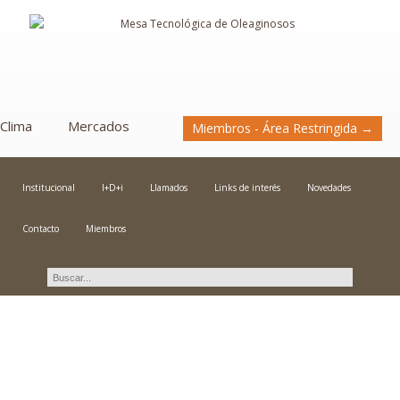
Clima
Mercados
Miembros - Área Restringida →
Institucional
I+D+i
Llamados
Links de interés
Novedades
Contacto
Miembros
Novedades