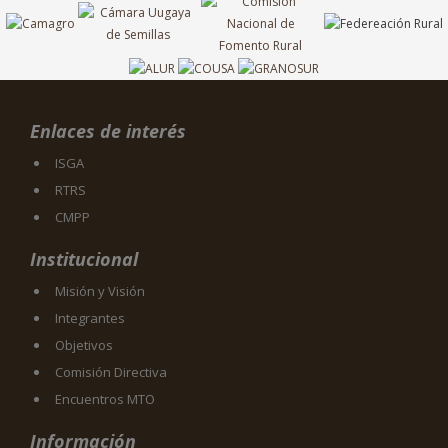
Enlaces de interés
ISGA
RTRS
CMPP
Institucional
Misión y Visión
Integrantes
Objetivos
Comisión Directiva
Encuentros MTO
Información