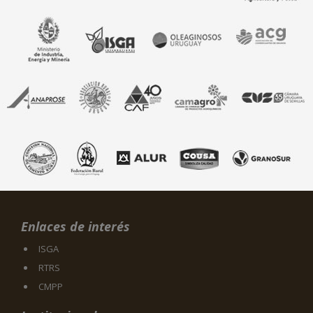
Enlaces de interés
ISGA
RTRS
CMPP