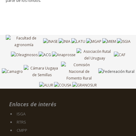
parte de los fondos.
Enlaces de interés
ISGA
RTRS
CMPP