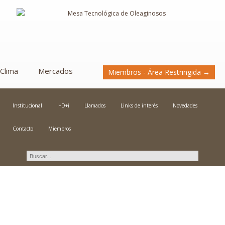
Clima
Mercados
Miembros - Área Restringida →
Institucional
I+D+i
Llamados
Links de interés
Novedades
Contacto
Miembros
Novedades