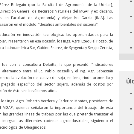
érez Bidegain (por la Facultad de Agronomía, de la Udelar],
 Dirección General de Recursos Naturales del MGAP y ex decano,
s en Facultad de Agronomía] y Alejandro García (INIA]. Las
asaron en el módulo: ‘’desafíos ambientales del sistema’’.
roducción en innovación tecnológica: las oportunidades para la
ja’’. Presentaron en esa ocasión, los Ings. Agrs. Ezequiel Pozzo, de
a Latinoamérica Sur, Gabino Searez, de Syngenta y Sergio Ceretta,
 fue con la consultora Deloitte, la que presentó: ‘’indicadores
’, alternando entre el Ec. Pablo Rosselli y el Ing. Agr. Sebastián
meros la evolución del cultivo de soja, en área, rinde promedio y
Úl
agregado específico del sector sojero, además de costos por
ción de éstos en los últimos años.
e los Ings. Agrs. Roberto Verdera y Federico Montes, presidente de
l MGAP, quienes señalaron la importancia del trabajo de esta
 las grandes líneas de trabajo por las que pretende transitar el
 integrar las diferentes cadenas agroindustriales, siguiendo el
Tecnológica de Oleaginosos.