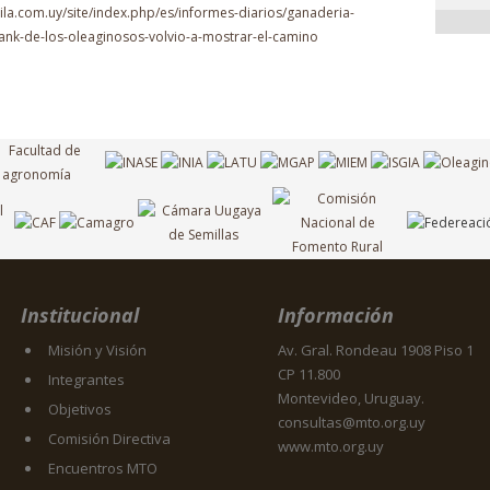
uila.com.uy/site/index.php/es/informes-diarios/ganaderia-
tank-de-los-oleaginosos-volvio-a-mostrar-el-camino
Institucional
Información
Misión y Visión
Av. Gral. Rondeau 1908 Piso 1
CP 11.800
Integrantes
Montevideo, Uruguay.
Objetivos
consultas@mto.org.uy
Comisión Directiva
www.mto.org.uy
Encuentros MTO