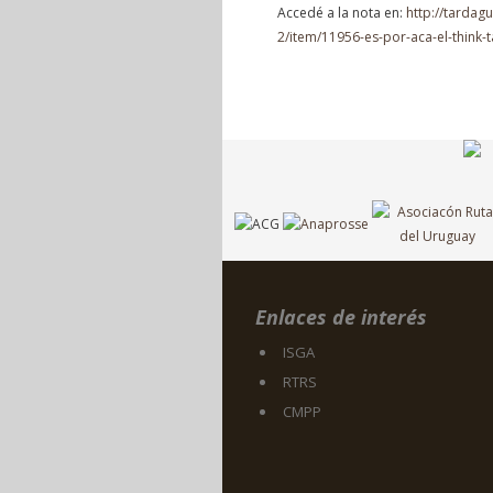
Accedé a la nota en:
http://tardag
2/item/11956-es-por-aca-el-think-
Enlaces de interés
ISGA
RTRS
CMPP