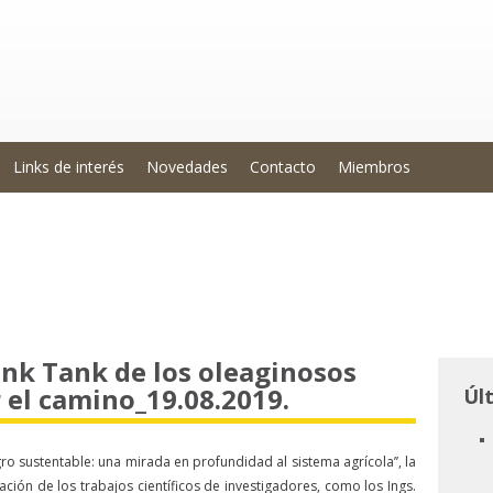
Links de interés
Novedades
Contacto
Miembros
hink Tank de los oleaginosos
 el camino_19.08.2019.
Úl
 sustentable: una mirada en profundidad al sistema agrícola’’, la
ción de los trabajos científicos de investigadores, como los Ings.