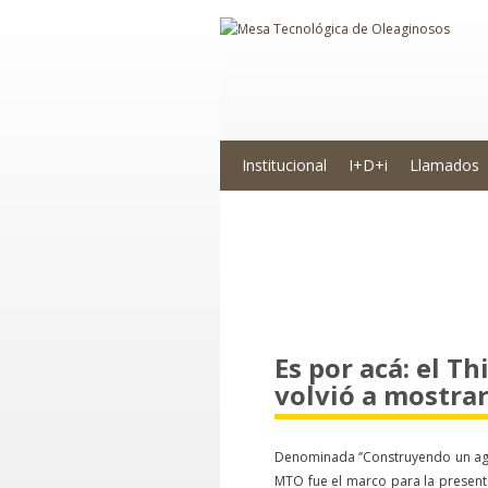
Institucional
I+D+i
Llamados
Novedades
Es por acá: el T
volvió a mostrar
Denominada ‘’Construyendo un agro
MTO fue el marco para la presenta