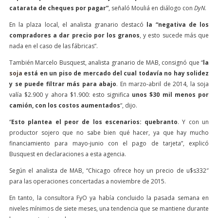
catarata de cheques por pagar”
, señaló Mouliá en diálogo con
DyN
.
En la plaza local, el analista granario destacó
la “negativa de los
compradores a dar precio por los granos
, y esto sucede más que
nada en el caso de las fábricas”.
También Marcelo Busquest, analista granario de MAB, consignó que “
la
soja
está en un piso de mercado del cual todavía no hay solidez
y se puede filtrar más para abajo
. En marzo-abril de 2014, la soja
valía $2.900 y ahora $1.900: esto significa
unos $30 mil menos por
camión, con los costos aumentados
“, dijo.
“
Esto plantea el peor de los escenarios: quebranto
. Y con un
productor sojero que no sabe bien qué hacer, ya que hay mucho
financiamiento para mayo-junio con el pago de tarjeta”, explicó
Busquest en declaraciones a esta agencia.
Según el analista de MAB, “Chicago ofrece hoy un precio de u$s332″
para las operaciones concertadas a noviembre de 2015.
En tanto, la consultora FyO ya había concluido la pasada semana en
niveles mínimos de siete meses, una tendencia que se mantiene durante