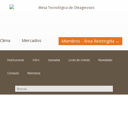
Clima
Mercados
Miembros - Área Restringida →
Institucional
I+D+i
Llamados
Links de interés
Novedades
Contacto
Miembros
Novedades