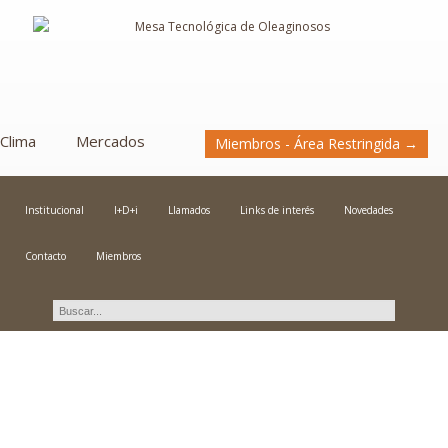
Clima
Mercados
Miembros - Área Restringida →
Institucional
I+D+i
Llamados
Links de interés
Novedades
Contacto
Miembros
Novedades