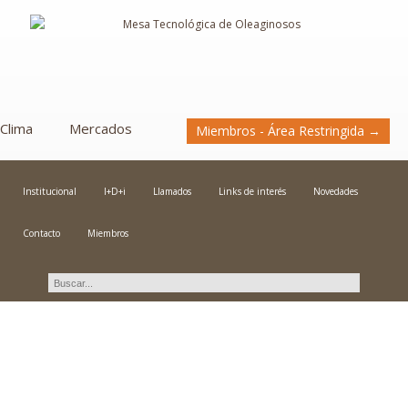
Clima
Mercados
Miembros - Área Restringida →
Institucional
I+D+i
Llamados
Links de interés
Novedades
Contacto
Miembros
Novedades