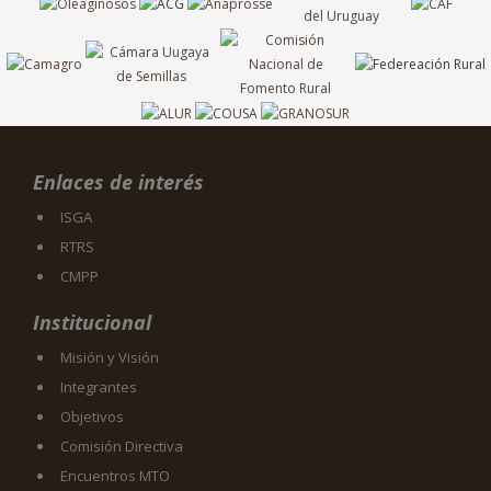
Enlaces de interés
ISGA
RTRS
CMPP
Institucional
Misión y Visión
Integrantes
Objetivos
Comisión Directiva
Encuentros MTO