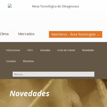
Clima
Mercados
Miembros - Área Restringida →
Institucional
I+D+i
Llamados
Links de interés
Novedades
Contacto
Miembros
Novedades