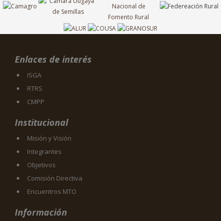
Enlaces de interés
ISGA
RTRS
CMPP
Institucional
Misión y Visión
Integrantes
Objetivos
Comisión Directiva
Encuentros MTO
Información