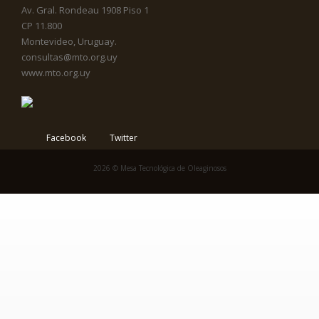
Av. Gral. Rondeau 1908 Piso 1
CP 11.800
Montevideo, Uruguay.
consultas@mto.org.uy
www.mto.org.uy
Facebook
Twitter
2026 © Mesa Tecnológica de Oleaginosos