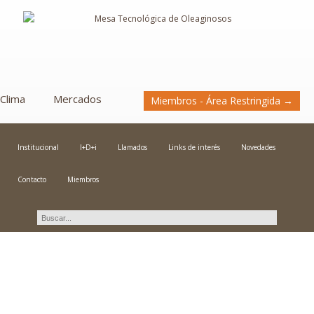
Clima
Mercados
Miembros - Área Restringida →
Institucional
I+D+i
Llamados
Links de interés
Novedades
Contacto
Miembros
Novedades