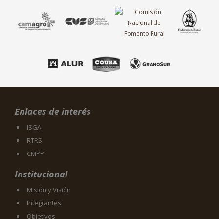
Enlaces de interés
ISGA
RTRS
CMPP
Institucional
Misión y Visión
Integrantes
Objetivos