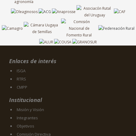
Enlaces de interés
ISGA
RTRS
CMPP
Institucional
Misión y Visión
Integrantes
Objetivos
Comisión Directiva