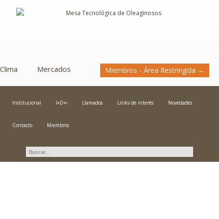
Clima
Mercados
Miembros - Área Restringida →
Institucional
I+D+i
Llamados
Links de interés
Novedades
Contacto
Miembros
Novedades