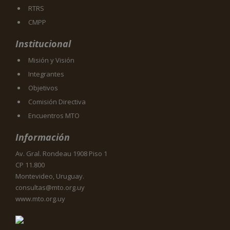
RTRS
CMPP
Institucional
Misión y Visión
Integrantes
Objetivos
Comisión Directiva
Encuentros MTO
Información
Av. Gral. Rondeau 1908 Piso 1
CP 11.800
Montevideo, Uruguay.
consultas@mto.org.uy
www.mto.org.uy