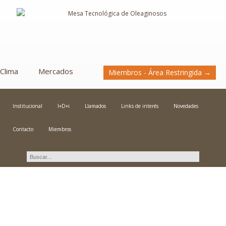
Clima
Mercados
Miembros - Área Restringida →
Institucional
I+D+i
Llamados
Links de interés
Novedades
Contacto
Miembros
Novedades