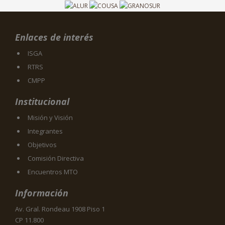
Enlaces de interés
ISGA
RTRS
CMPP
Institucional
Misión y Visión
Integrantes
Objetivos
Comisión Directiva
Encuentros MTO
Información
Av. Gral. Rondeau 1908 Piso 1
CP 11.800