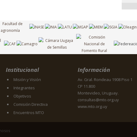
Institucional
Información
Misión y Visión
Av. Gral. Rondeau 1908 Piso 1
CP 11.800
Integrantes
Montevideo, Uruguay.
Objetivos
consultas@mto.org.uy
Comisión Directiva
www.mto.org.uy
Encuentros MTO
inosos