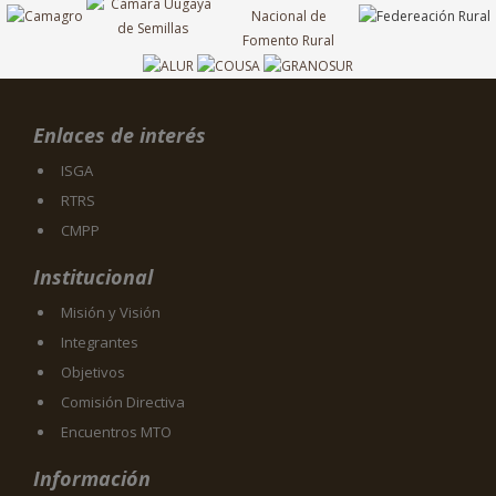
Enlaces de interés
ISGA
RTRS
CMPP
Institucional
Misión y Visión
Integrantes
Objetivos
Comisión Directiva
Encuentros MTO
Información