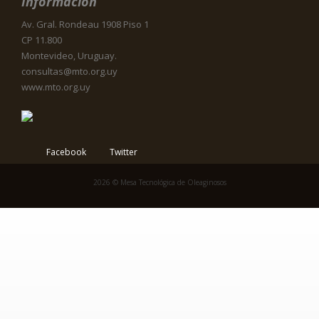
Información
Av. Gral. Rondeau 1908 Piso 1
CP 11.800
Montevideo, Uruguay.
consultas@mto.org.uy
www.mto.org.uy
Facebook
Twitter
2026 © Mesa Tecnológica de Oleaginosos