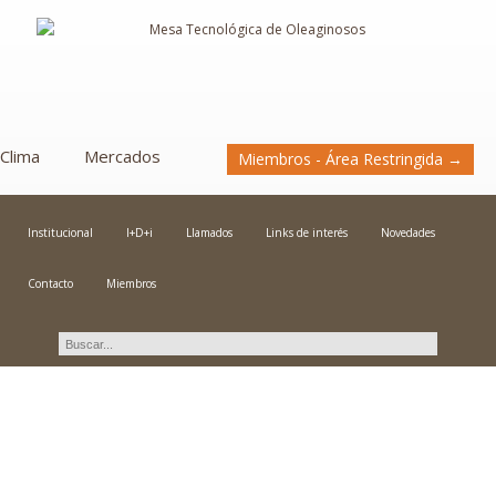
Clima
Mercados
Miembros - Área Restringida →
Institucional
I+D+i
Llamados
Links de interés
Novedades
Contacto
Miembros
Novedades