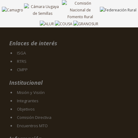
Enlaces de interés
ISGA
RTRS
CMPP
Institucional
Misión y Visión
Integrantes
Objetivos
Comisión Directiva
Encuentros MTO