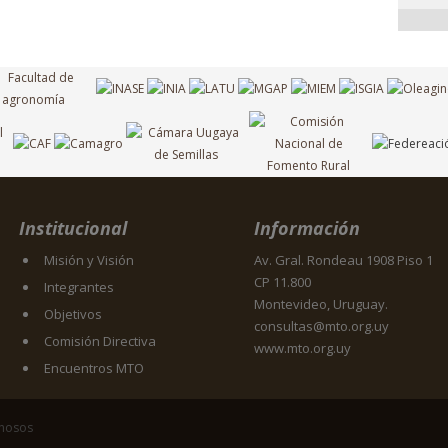
Institucional
Información
Misión y Visión
Av. Gral. Rondeau 1908 Piso 1
CP 11.800
Integrantes
Montevideo, Uruguay.
Objetivos
consultas@mto.org.uy
Comisión Directiva
www.mto.org.uy
Encuentros MTO
inosos