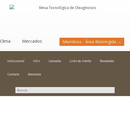
Clima
Mercados
Miembros - Área Restringida →
Institucional
I+D+i
Llamados
Links de interés
Novedades
Contacto
Miembros
Novedades