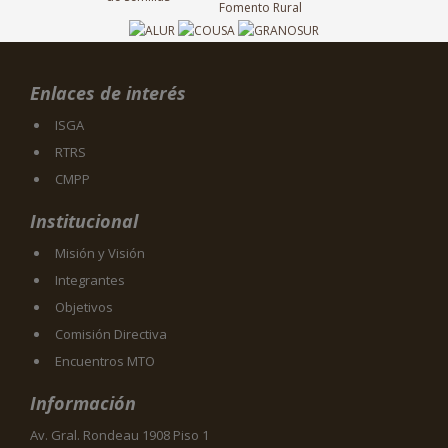
Enlaces de interés
ISGA
RTRS
CMPP
Institucional
Misión y Visión
Integrantes
Objetivos
Comisión Directiva
Encuentros MTO
Información
Av. Gral. Rondeau 1908 Piso 1