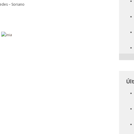
edes – Soriano
Úl