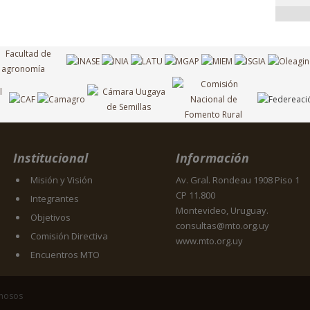
Institucional
Información
Misión y Visión
Av. Gral. Rondeau 1908 Piso 1
CP 11.800
Integrantes
Montevideo, Uruguay.
Objetivos
consultas@mto.org.uy
Comisión Directiva
www.mto.org.uy
Encuentros MTO
inosos