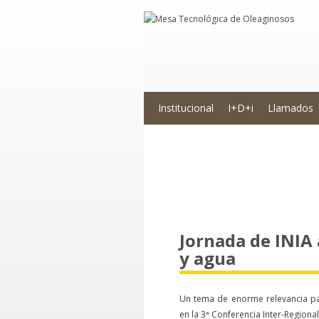
Institucional
I+D+i
Llamados
Novedades
Jornada de INIA 
y agua
Un tema de enorme relevancia p
en la 3ª Conferencia Inter-Regiona