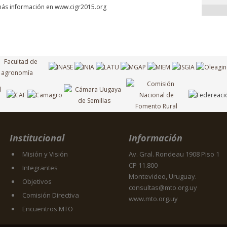
más información en www.cigr2015.org
Institucional
Información
Misión y Visión
Av. Gral. Rondeau 1908 Piso 1
CP 11.800
Integrantes
Montevideo, Uruguay.
Objetivos
consultas@mto.org.uy
Comisión Directiva
www.mto.org.uy
Encuentros MTO