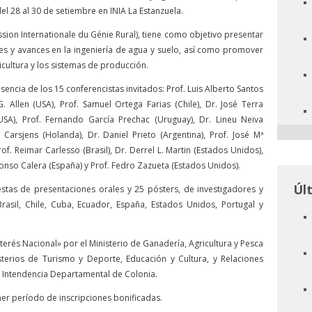
el 28 al 30 de setiembre en INIA La Estanzuela.
sion Internationale du Génie Rural), tiene como objetivo presentar
ones y avances en la ingeniería de agua y suelo, así como promover
ricultura y los sistemas de producción.
sencia de los 15 conferencistas invitados: Prof. Luis Alberto Santos
G. Allen (USA), Prof. Samuel Ortega Farias (Chile), Dr. José Terra
USA), Prof. Fernando García Prechac (Uruguay), Dr. Lineu Neiva
n Carsjens (Holanda), Dr. Daniel Prieto (Argentina), Prof. José Mª
of. Reimar Carlesso (Brasil), Dr. Derrel L. Martin (Estados Unidos),
Alfonso Calera (España) y Prof. Fedro Zazueta (Estados Unidos).
Úl
tas de presentaciones orales y 25 pósters, de investigadores y
Brasil, Chile, Cuba, Ecuador, España, Estados Unidos, Portugal y
terés Nacional» por el Ministerio de Ganadería, Agricultura y Pesca
sterios de Turismo y Deporte, Educación y Cultura, y Relaciones
a Intendencia Departamental de Colonia.
imer período de inscripciones bonificadas.