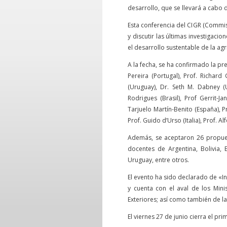
desarrollo, que se llevará a cabo d
Esta conferencia del CIGR (Commis
y discutir las últimas investigaci
el desarrollo sustentable de la ag
A la fecha, se ha confirmado la pre
Pereira (Portugal), Prof. Richard 
(Uruguay), Dr. Seth M. Dabney (
Rodrigues (Brasil), Prof Gerrit-Ja
Tarjuelo Martín-Benito (España), Pr
Prof. Guido d’Urso (Italia), Prof. 
Además, se aceptaron 26 propues
docentes de Argentina, Bolivia, 
Uruguay, entre otros.
El evento ha sido declarado de «In
y cuenta con el aval de los Mini
Exteriores; así como también de l
El viernes 27 de junio cierra el pr