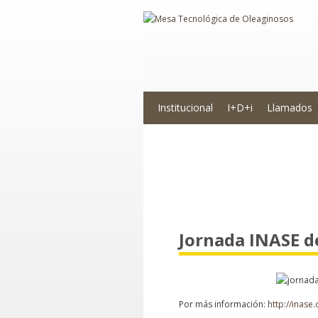
Institucional
I+D+i
Llamados
Novedades
Jornada INASE de
Por más información:
http://inase