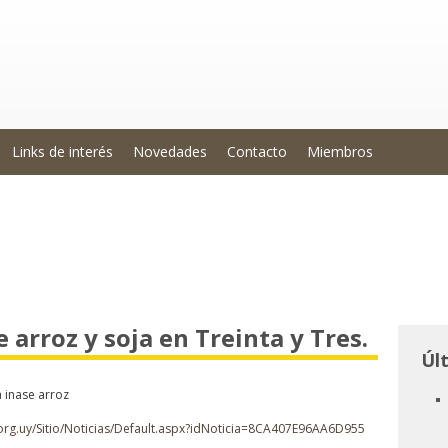
Links de interés
Novedades
Contacto
Miembros
 arroz y soja en Treinta y Tres.
Úl
.org.uy/Sitio/Noticias/Default.aspx?idNoticia=8CA407E96AA6D955