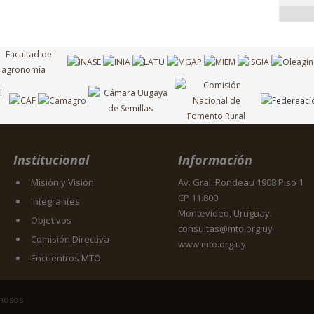
Institucional
Información
Misión y Visión
Av. Gral. Rondeau 1908 Piso 1
CP 11.800
Integrantes
Montevideo, Uruguay.
Objetivos
consultas@mto.org.uy
Comisión Directiva
www.mto.org.uy
Encuentros MTO
inosos