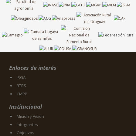
Enlaces de interés
ISGA
RTRS
CMPP
Institucional
Misión y Visión
Integrantes
Objetivos