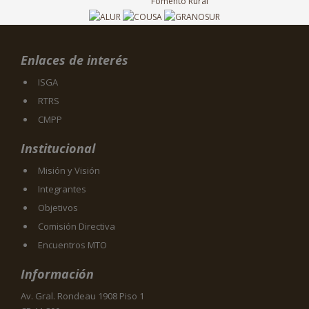
Enlaces de interés
ISGA
RTRS
CMPP
Institucional
Misión y Visión
Integrantes
Objetivos
Comisión Directiva
Encuentros MTO
Información
Av. Gral. Rondeau 1908 Piso 1