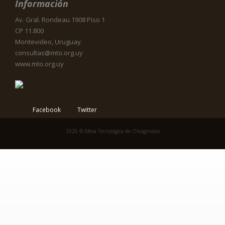
Información
Av. Gral. Rondeau 1908 Piso 1
CP 11.800
Montevideo, Uruguay.
consultas@mto.org.uy
www.mto.org.uy
Facebook
Twitter
2026 © Mesa Tecnológica de Oleaginosos