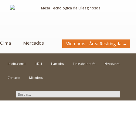
Clima
Mercados
Miembros - Área Restringida →
Institucional
I+D+i
Llamados
Links de interés
Novedades
Contacto
Miembros
Novedades