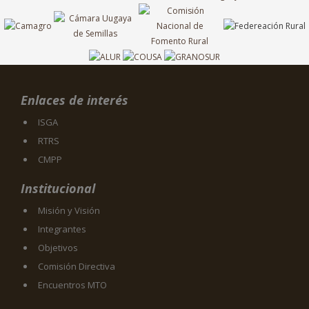
Enlaces de interés
ISGA
RTRS
CMPP
Institucional
Misión y Visión
Integrantes
Objetivos
Comisión Directiva
Encuentros MTO