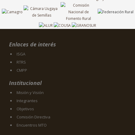
Enlaces de interés
ISGA
RTRS
CMPP
Institucional
Misión y Visión
Integrantes
Objetivos
Comisión Directiva
Encuentros MTO