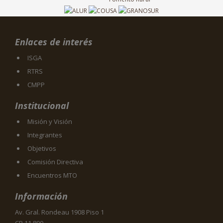
Enlaces de interés
ISGA
RTRS
CMPP
Institucional
Misión y Visión
Integrantes
Objetivos
Comisión Directiva
Encuentros MTO
Información
Av. Gral. Rondeau 1908 Piso 1
CP 11.800