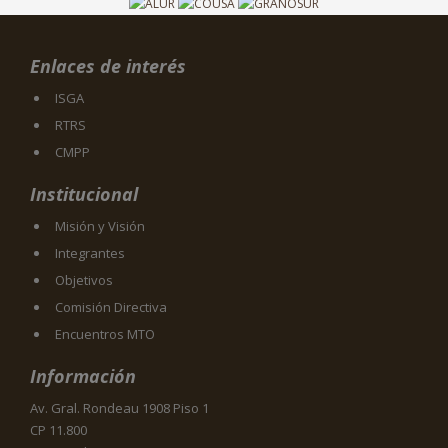
Enlaces de interés
ISGA
RTRS
CMPP
Institucional
Misión y Visión
Integrantes
Objetivos
Comisión Directiva
Encuentros MTO
Información
Av. Gral. Rondeau 1908 Piso 1
CP 11.800