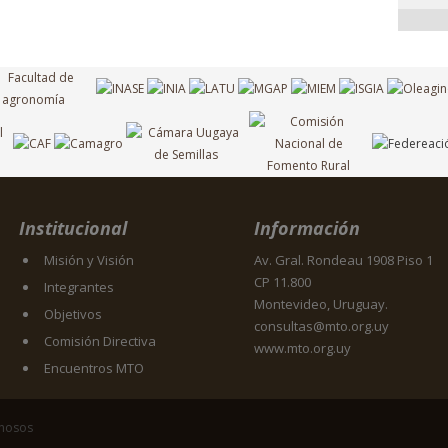
Institucional
Información
Misión y Visión
Av. Gral. Rondeau 1908 Piso 1
CP 11.800
Integrantes
Montevideo, Uruguay.
Objetivos
consultas@mto.org.uy
Comisión Directiva
www.mto.org.uy
Encuentros MTO
inosos