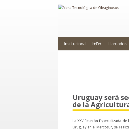
Institucional
I+D+i
Llamados
Novedades
Uruguay será se
de la Agricultura
La XXV Reunión Especializada de l
Uruguay en el Mercosur, se realiz