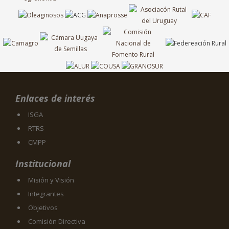
Enlaces de interés
ISGA
RTRS
CMPP
Institucional
Misión y Visión
Integrantes
Objetivos
Comisión Directiva