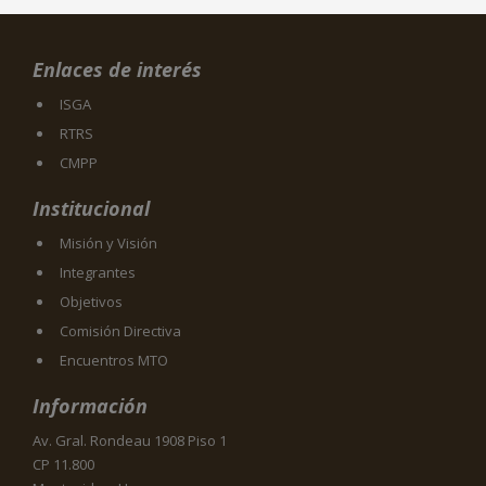
Enlaces de interés
ISGA
RTRS
CMPP
Institucional
Misión y Visión
Integrantes
Objetivos
Comisión Directiva
Encuentros MTO
Información
Av. Gral. Rondeau 1908 Piso 1
CP 11.800