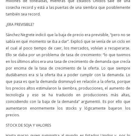
millones de toneladas, mientras que Estados Unidos sale de una
cosecha record y está a las puertas de una siembra que posiblemente
también sea record.
¿ERA PREVISIBLE?
Sánchez Negrete indicó que la baja de precio era previsible, “pero no se
sabía en qué momento se iba a dar”. Explicó que se venía de un ciclo en
el cual al poco tiempo de caer, los mercados, volvían a recuperarse.
Ello se daba por un problema de tasa de crecimiento: “lo que tuvimos
en los últimos años era una tasa de crecimiento de demanda que crecía
por encima de la tasa de crecimiento de la oferta. Lo que siempre
dudábamos era si la oferta iba a poder cumplir con la demanda. Lo
que pasa es que la demanda disminuyó en relación a la oferta, porque
los precios altos estimularon la siembra, producciones, el aumento de
tecnología y eso se ha traducido en producciones más altas,
coincidiendo con la baja de la demanda” argumentó. Es por ello que
aumentaron enormemente los stocks y lógicamente bajaron los
precios.
STOCK DE SOJA Y VALORES
Hasta marzo quien suministra al mundo es Estados Unidos y, por lo