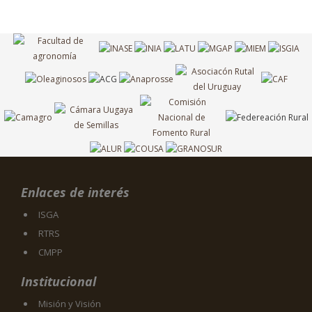
Enlaces de interés
ISGA
RTRS
CMPP
Institucional
Misión y Visión