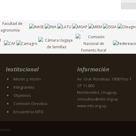
Institucional
Información
Misión y Visión
Av. Gral. Rondeau 1908 Piso 1
CP 11.800
Integrantes
Montevideo, Uruguay.
Objetivos
consultas@mto.org.uy
Comisión Directiva
www.mto.org.uy
Encuentros MTO
inosos