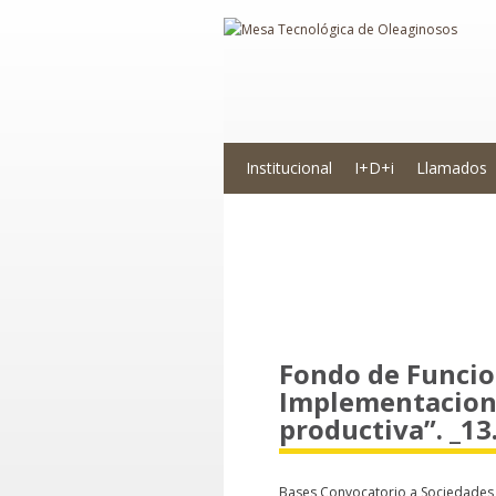
Institucional
I+D+i
Llamados
Novedades
Fondo de Funcio
Implementacion 
productiva”. _13
Bases Convocatorio a Sociedades 