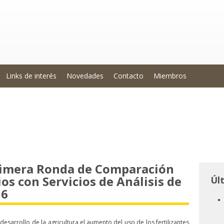
Links de interés
Novedades
Contacto
Miembros
rimera Ronda de Comparación
os con Servicios de Análisis de
Úl
16
sarrollo de la agricultura,el aumento del uso de los fertilizantes