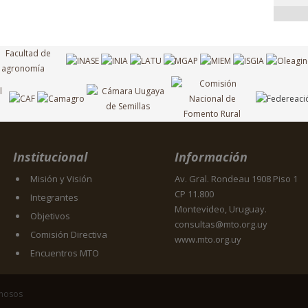
Institucional
Información
Misión y Visión
Av. Gral. Rondeau 1908 Piso 1
CP 11.800
Integrantes
Montevideo, Uruguay.
Objetivos
consultas@mto.org.uy
Comisión Directiva
www.mto.org.uy
Encuentros MTO
inosos