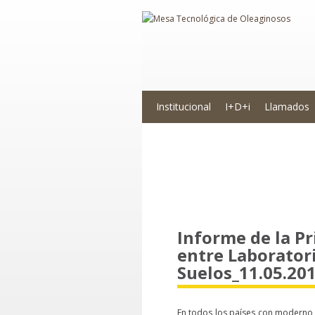
Institucional
I+D+i
Llamados
Novedades
Informe de la P
entre Laboratori
Suelos_11.05.20
En todos los países con moderno de