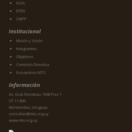
ISGA
RTRS
CMPP
Institucional
Misión y Visión
Integrantes
Objetivos
Comisión Directiva
Encuentros MTO
Información
Av. Gral. Rondeau 1908 Piso 1
CP 11.800
Montevideo, Uruguay.
consultas@mto.org.uy
www.mto.org.uy