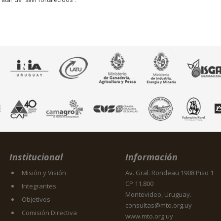
Institucional
Información
Misión y Visión
Av. Gral. Rondeau 1908 Piso 1
CP 11.800
Integrantes
Montevideo, Uruguay.
Objetivos
consultas@mto.org.uy
Comisión Directiva
www.mto.org.uy