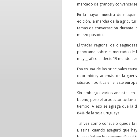
mercado de granos y convencerse q
En la mayor muestra de maquina
edición, la marcha de la agricultur
temas de conversación durante lo
marzo pasado.
El trader regional de oleaginos
panorama sobre el mercado de la
muy gráfico al decir: “El mundo tie
Esa es una de las principales cau
deprimidos, además de la guerra
situación política en el este europ
Sin embargo, varios analistas en
bueno, pero el productor todavía 
tiempo. A eso se agrega que la d
84% de la soja uruguaya.
Tal vez como consuelo quede la r
Blasina, cuando aseguró que hay
buscar “cómo los pasamos” y así tra