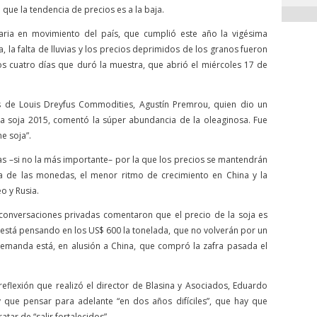
ue la tendencia de precios es a la baja.
ria en movimiento del país, que cumplió este año la vigésima
a, la falta de lluvias y los precios deprimidos de los granos fueron
s cuatro días que duró la muestra, que abrió el miércoles 17 de
as de Louis Dreyfus Commodities, Agustín Premrou, quien dio un
 soja 2015, comentó la súper abundancia de la oleaginosa. Fue
ne soja”.
sas –si no la más importante– por la que los precios se mantendrán
 de las monedas, el menor ritmo de crecimiento en China y la
eo y Rusia.
 conversaciones privadas comentaron que el precio de la soja es
está pensando en los US$ 600 la tonelada, que no volverán por un
emanda está, en alusión a China, que compró la zafra pasada el
eflexión que realizó el director de Blasina y Asociados, Eduardo
 que pensar para adelante “en dos años difíciles”, que hay que
tar de “salir fortalecidos”.