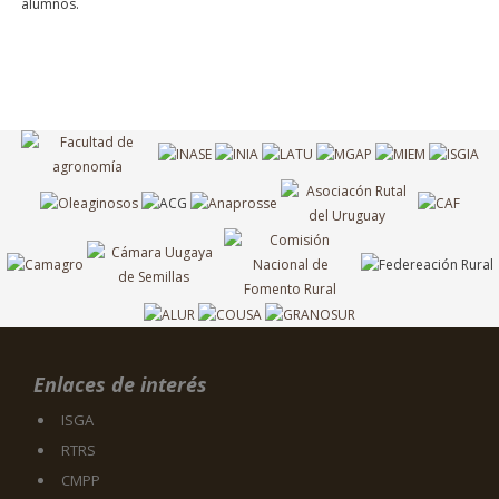
alumnos.
Enlaces de interés
ISGA
RTRS
CMPP