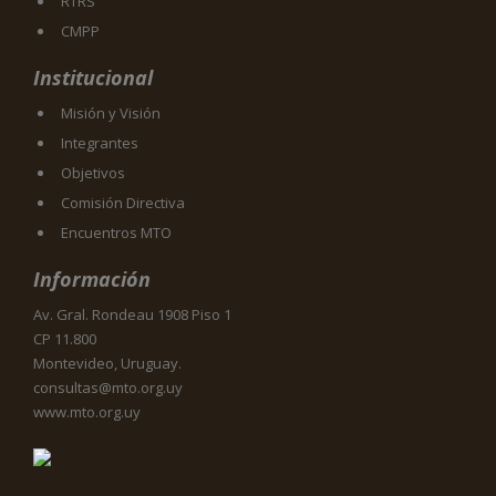
RTRS
CMPP
Institucional
Misión y Visión
Integrantes
Objetivos
Comisión Directiva
Encuentros MTO
Información
Av. Gral. Rondeau 1908 Piso 1
CP 11.800
Montevideo, Uruguay.
consultas@mto.org.uy
www.mto.org.uy