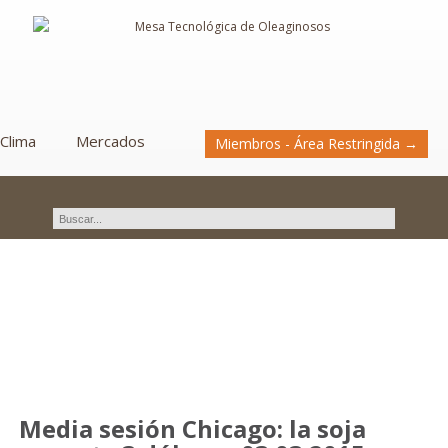
Clima
Mercados
Miembros - Área Restringida →
Novedades
Media sesión Chicago: la soja